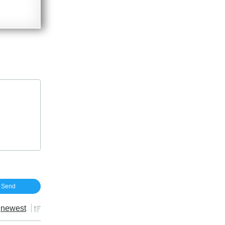
newest