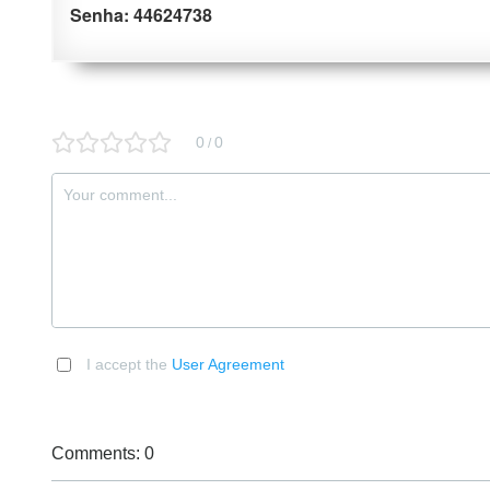
Senha: 44624738
0
0
/
I accept the
User Agreement
Comments: 0