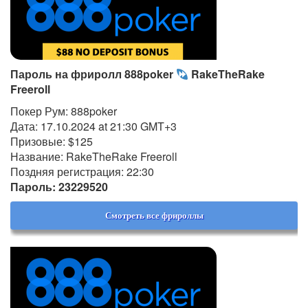
Пароль на фриролл 888poker
RakeTheRake
Freeroll
Покер Рум: 888poker
Дата: 17.10.2024 at 21:30 GMT+3
Призовые: $125
Название: RakeTheRake Freeroll
Поздняя регистрация: 22:30
Пароль:
23229520
Смотреть все фрироллы