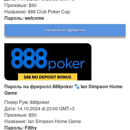
Призовые: $50
Название: 888 Club Poker Cup
Пароль: welcome
Смотреть все фрироллы
Пароль на фриролл 888poker
Ian Simpson Home
Game
Покер Рум: 888poker
Дата: 14.10.2024 at 23:00 GMT+3
Призовые: $50
Название: Ian Simpson Home Game
Пароль: Filthy