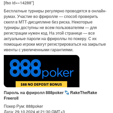
[ifso id=»14288″]
Бесплатные турниры регулярно проводятся в онлайн-
румах. Участие во фриролле — способ проверить
скилл в МТТ-дисциплине без риска. Некоторые
турниры доступны не всем пользователям — для
регистрации нужен код. На этой странице — все
актуальные пароли на фрироллы по покеру. С их
помощью игроки могут регистрироваться на закрытые
ивенты с увеличенными гарантиями.
Пароль на фриролл 888poker
RakeTheRake
Freeroll
Покер Рум: 888poker
Дата: 29.10.2024 at 21:30 GMT+3