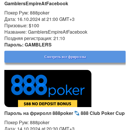
GamblersEmpireAtFacebook
Покер Рум: 888poker
Дата: 16.10.2024 at 21:00 GMT+3
Призовые: $100
Название: GamblersEmpireAtFacebook
Поздняя регистрация: 21:10
Пароль:
GAMBLERS
Смотреть все фрироллы
Пароль на фриролл 888poker
888 Club Poker Cup
Покер Рум: 888poker
Дата: 14.10.2024 at 20:30 GMT+3