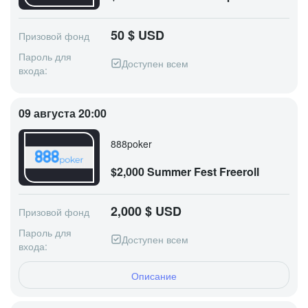
50 $ USD
Призовой фонд
Пароль для
Доступен всем
входа:
09 августа
20:00
888poker
$2,000 Summer Fest Freeroll
2,000 $ USD
Призовой фонд
Пароль для
Доступен всем
входа:
Описание