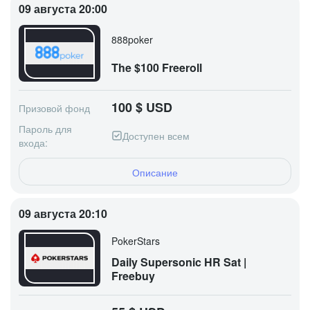
09 августа
20:00
888poker
The $100 Freeroll
100 $ USD
Призовой фонд
Пароль для
Доступен всем
входа:
Описание
09 августа
20:10
PokerStars
Daily Supersonic HR Sat |
Freebuy