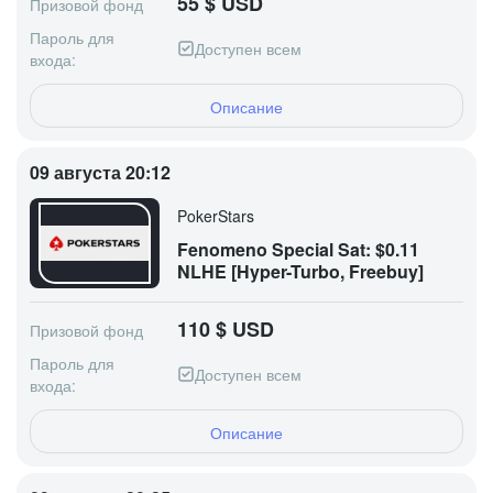
55 $ USD
Призовой фонд
Пароль для
Доступен всем
входа:
Описание
09 августа
20:12
PokerStars
Fenomeno Special Sat: $0.11
NLHE [Hyper-Turbo, Freebuy]
110 $ USD
Призовой фонд
Пароль для
Доступен всем
входа:
Описание