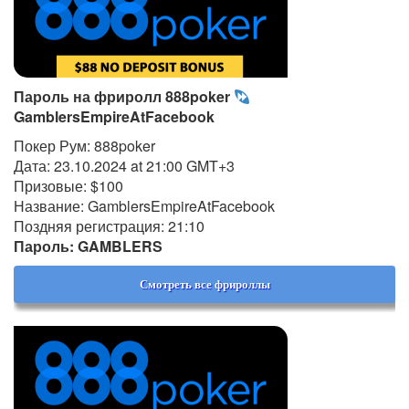
Пароль на фриролл 888poker
GamblersEmpireAtFacebook
Покер Рум: 888poker
Дата: 23.10.2024 at 21:00 GMT+3
Призовые: $100
Название: GamblersEmpireAtFacebook
Поздняя регистрация: 21:10
Пароль:
GAMBLERS
Смотреть все фрироллы