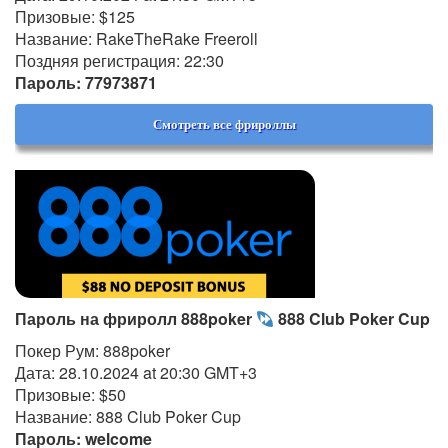
Призовые: $125
Название: RakeTheRake Freeroll
Поздняя регистрация: 22:30
Пароль: 77973871
Смотреть все фрироллы
Пароль на фриролл 888poker
888 Club Poker Cup
Покер Рум: 888poker
Дата: 28.10.2024 at 20:30 GMT+3
Призовые: $50
Название: 888 Club Poker Cup
Пароль: welcome