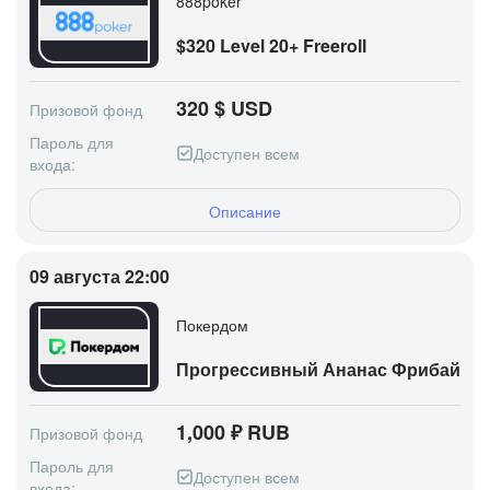
888poker
$320 Level 20+ Freeroll
320 $ USD
Призовой фонд
Пароль для
Доступен всем
входа:
Описание
09 августа
22:00
Покердом
Прогрессивный Ананас Фрибай
1,000 ₽ RUB
Призовой фонд
Пароль для
Доступен всем
входа: