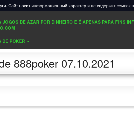
A JOGOS DE AZAR POR DINHEIRO E É APENAS PARA FINS IN
RO.COM
S DE POKER
 de 888poker 07.10.2021