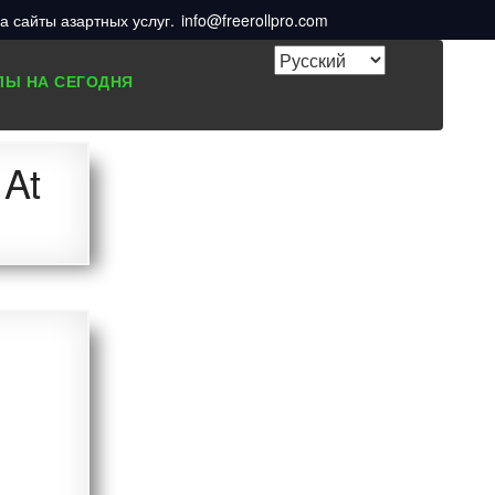
info@freerollpro.com
ЛЫ НА СЕГОДНЯ
At