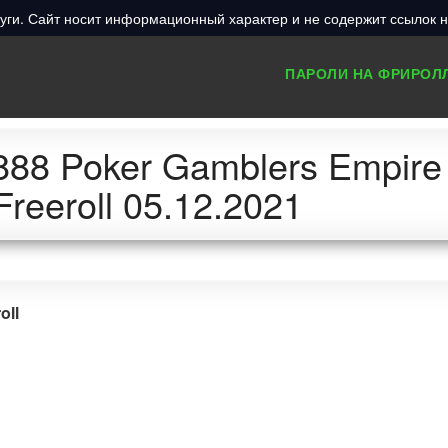
ПАРОЛИ НА ФРИРОЛ
88 Poker Gamblers Empire 
reeroll 05.12.2021
oll