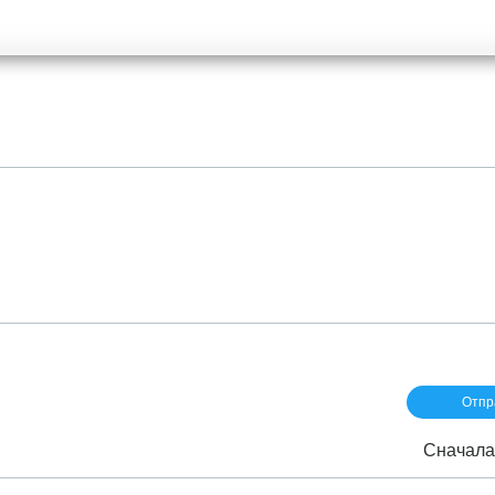
Сначала