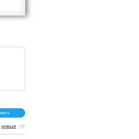
новые