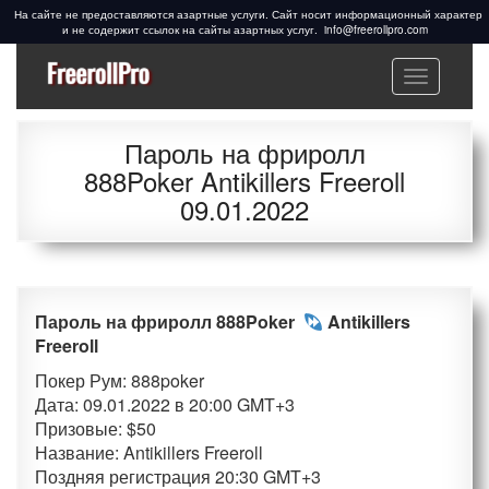
info@freerollpro.com
Меню
ᐉ www.freerollpro.com
Пароли на фрироллы:
PokerStars, 888poker,
Пароль на фриролл
Americas Cardroom,
888Poker Antikillers Freeroll
PartyPoker, Telegram,
09.01.2022
Facebook, Cardschat
freeroll
Пароль на фриролл 888Poker
Antikillers
Freeroll
Покер Рум: 888poker
Дата: 09.01.2022 в 20:00 GMT+3
Призовые: $50
Название: Antikillers Freeroll
Поздняя регистрация
20:30 GMT+3