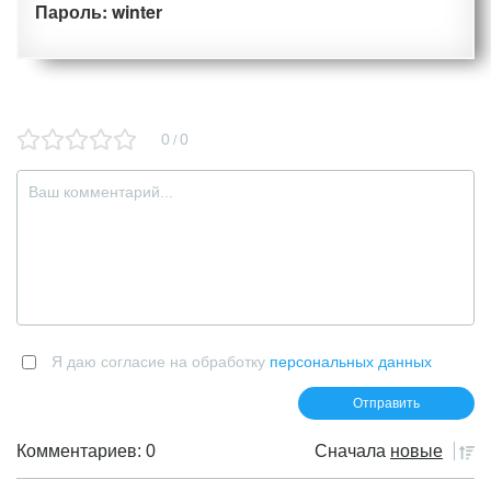
Пароль: winter
0
0
/
Я даю согласие на обработку
персональных данных
Комментариев: 0
Сначала
новые