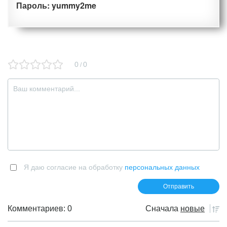
Пароль: yummy2me
0
0
/
Я даю согласие на обработку
персональных данных
Комментариев: 0
Сначала
новые