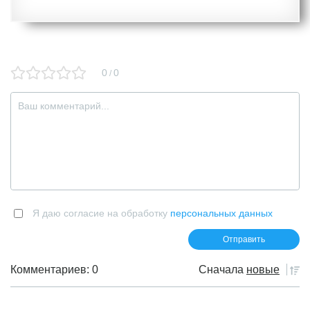
0
0
/
Я даю согласие на обработку
персональных данных
Комментариев: 0
Сначала
новые