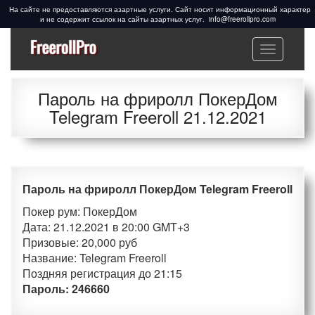
info@freerollpro.com
Меню
ᐉ www.freerollpro.com
Пароли на фрироллы:
PokerStars, 888poker,
Пароль на фриролл ПокерДом
Americas Cardroom,
Telegram Freeroll 21.12.2021
PartyPoker, Telegram,
Facebook, Cardschat
freeroll
Пароль на фриролл ПокерДом Telegram Freeroll
Покер рум: ПокерДом
Дата: 21.12.2021 в 20:00 GMT+3
Призовые: 20,000 руб
Название: Telegram Freeroll
Поздняя регистрация до 21:15
Пароль: 246660