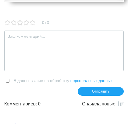
0
0
/
Я даю согласие на обработку
персональных данных
Комментариев: 0
Сначала
новые