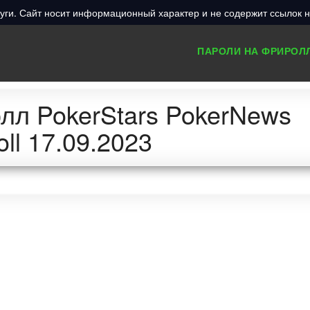
ПАРОЛИ НА ФРИРОЛ
лл PokerStars PokerNews
oll 17.09.2023