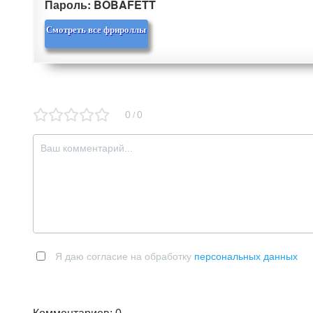
Пароль: BOBAFETT
Смотреть все фрироллы
0
0
/
Я даю согласие на обработку
персональных данных