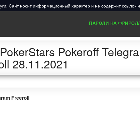
ПАРОЛИ НА ФРИРОЛ
okerStars Pokeroff Telegr
oll 28.11.2021
ram Freeroll