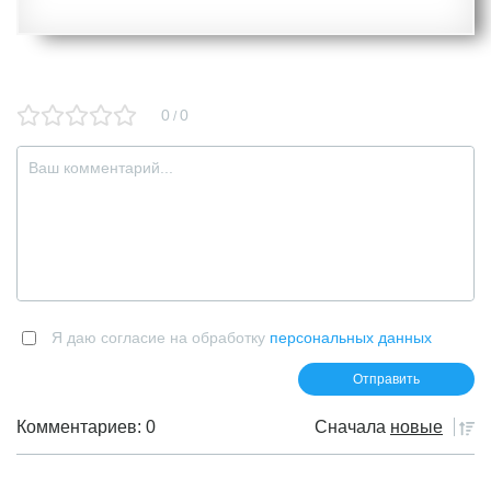
0
0
/
Я даю согласие на обработку
персональных данных
Комментариев: 0
Сначала
новые