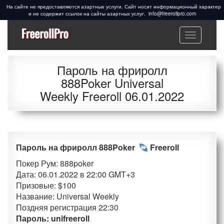
info@freerollpro.com
Меню
ᐉ www.freerollpro.com
Пароли на фрироллы:
PokerStars, 888poker,
Пароль на фриролл
Americas Cardroom,
888Poker Universal
PartyPoker, Telegram,
Weekly Freeroll 06.01.2022
Facebook, Cardschat
freeroll
Пароль на фриролл 888Poker
Freeroll
Покер Рум: 888poker
Дата: 06.01.2022 в 22:00 GMT+3
Призовые: $100
Название: Universal Weekly
Поздняя регистрация
22:30
Пароль: unifreeroll