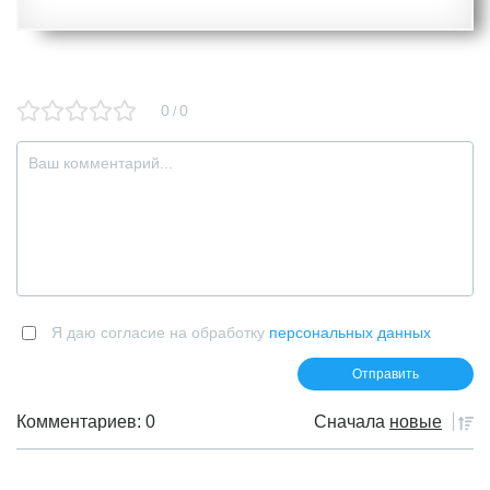
0
0
/
Я даю согласие на обработку
персональных данных
Комментариев: 0
Сначала
новые