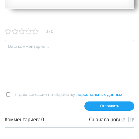
0
0
/
Я даю согласие на обработку
персональных данных
Комментариев: 0
Сначала
новые