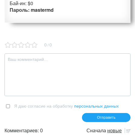
Бай-ин: $0
Пароль: mastermd
0
0
/
Я даю согласие на обработку
персональных данных
Комментариев: 0
Сначала
новые