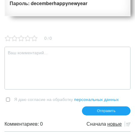
Пароль: decemberhappynewyear
0
0
/
Я даю согласие на обработку
персональных данных
Комментариев: 0
Сначала
новые